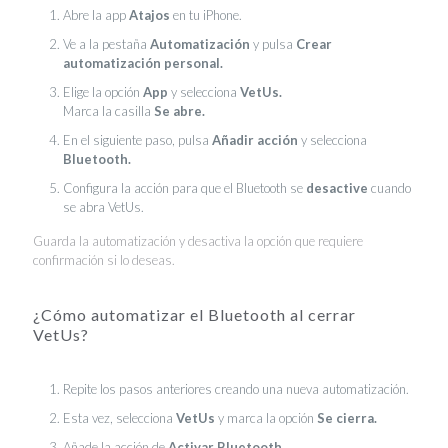
Abre la app
Atajos
en tu iPhone.
Ve a la pestaña
Automatización
y pulsa
Crear
automatización personal.
Elige la opción
App
y selecciona
VetUs.
Marca la casilla
Se abre.
En el siguiente paso, pulsa
Añadir acción
y selecciona
Bluetooth.
Configura la acción para que el Bluetooth se
desactive
cuando
se abra VetUs.
Guarda la automatización y desactiva la opción que requiere
confirmación si lo deseas.
¿Cómo automatizar el Bluetooth al cerrar
VetUs?
Repite los pasos anteriores creando una nueva automatización.
Esta vez, selecciona
VetUs
y marca la opción
Se cierra.
Añade la acción de
Activar Bluetooth.