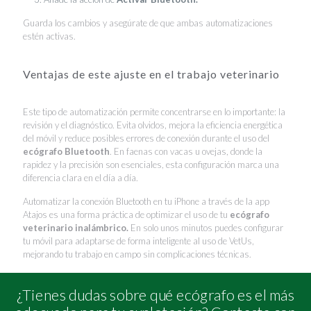
Guarda los cambios y asegúrate de que ambas automatizaciones
estén activas.
Ventajas de este ajuste en el trabajo veterinario
Este tipo de automatización permite concentrarse en lo importante: la
revisión y el diagnóstico. Evita olvidos, mejora la eficiencia energética
del móvil y reduce posibles errores de conexión durante el uso del
ecógrafo Bluetooth
. En faenas con vacas u ovejas, donde la
rapidez y la precisión son esenciales, esta configuración marca una
diferencia clara en el día a día.
Automatizar la conexión Bluetooth en tu iPhone a través de la app
Atajos es una forma práctica de optimizar el uso de tu
ecógrafo
veterinario inalámbrico.
En solo unos minutos puedes configurar
tu móvil para adaptarse de forma inteligente al uso de VetUs,
mejorando tu trabajo en campo sin complicaciones técnicas.
¿Tienes dudas sobre qué ecógrafo es el más