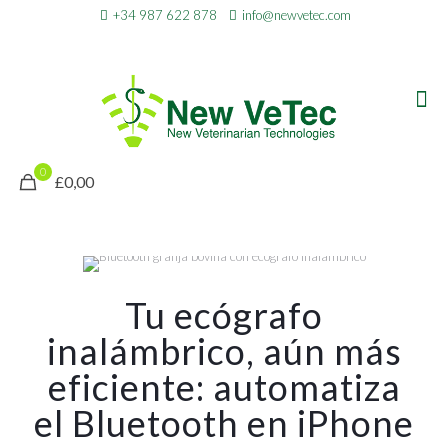
+34 987 622 878
info@newvetec.com
0
£0,00
Tu ecógrafo
inalámbrico, aún más
eficiente: automatiza
el Bluetooth en iPhone