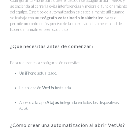
Configurar tuiPhone para que el Bluetooth se apague al abrir VetUs y
se encienda al cerrarla evita interferencias y mejora el funcionamiento
del equipo. Este tipo de automatización es especialmente útil cuando
se trabaja con un e
cógrafo veterinario inalámbrico
, ya que
permite un control más preciso de la conectividad sin necesidad de
hacerlo manualmente en cada uso.
¿Qué necesitas antes de comenzar?
Para realizar esta configuración necesitas:
Un iPhone actualizado.
La aplicación
VetUs
instalada.
Acceso a la app
Atajos
(integrada en todos los dispositivos
iOS).
¿Cómo crear una automatización al abrir VetUs?