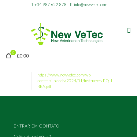
+34 987 622 878
info@newvetec.com
0
£0,00
https://www.newvetec.com/wp-
content/uploads/2024/01/Instrucoes-EQ-1-
BRA.pdf
ENTRAR EM CONTATO
C/ Moisés de León,52