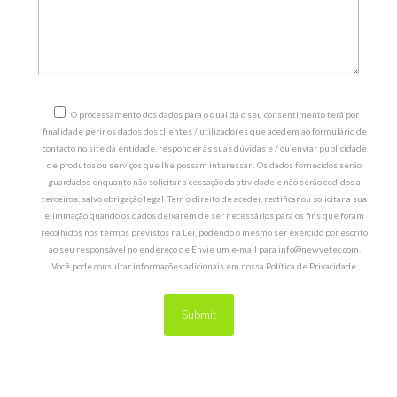
O processamento dos dados para o qual dá o seu consentimento terá por
finalidade gerir os dados dos clientes / utilizadores que acedem ao formulário de
contacto no site da entidade, responder às suas dúvidas e / ou enviar publicidade
de produtos ou serviços que lhe possam interessar . Os dados fornecidos serão
guardados enquanto não solicitar a cessação da atividade e não serão cedidos a
terceiros, salvo obrigação legal. Tem o direito de aceder, rectificar ou solicitar a sua
eliminação quando os dados deixarem de ser necessários para os fins que foram
recolhidos nos termos previstos na Lei, podendo o mesmo ser exercido por escrito
ao seu responsável no endereço de Envie um e-mail para info@newvetec.com.
Você pode consultar informações adicionais em nossa Política de Privacidade.