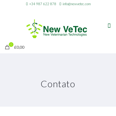
+34 987 622 878
info@newvetec.com
0
£0,00
Contato