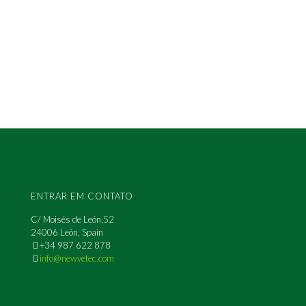
ENTRAR EM CONTATO
C/ Moisés de León,52
24006 León, Spain
+34 987 622 878
info@newvetec.com