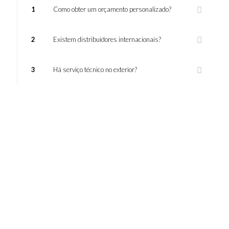
1
Como obter um orçamento personalizado?
2
Existem distribuidores internacionais?
3
Há serviço técnico no exterior?