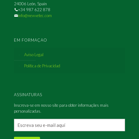
24006 León, Spain
+34 987 622 878
info@newvetec.com
EM FORMAÇAO
Aviso Legal
Política de Privacidad
ASSINATURAS
Inscreva-se em nosso site para obter informações mais
personalizadas.