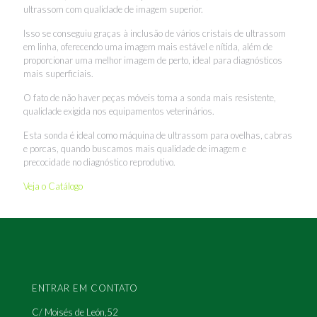
ultrassom com qualidade de imagem superior.
Isso se conseguiu graças à inclusão de vários cristais de ultrassom
em linha, oferecendo uma imagem mais estável e nítida, além de
proporcionar uma melhor imagem de perto, ideal para diagnósticos
mais superficiais.
O fato de não haver peças móveis torna a sonda mais resistente,
qualidade exigida nos equipamentos veterinários.
Esta sonda é ideal como máquina de ultrassom para ovelhas, cabras
e porcas, quando buscamos mais qualidade de imagem e
precocidade no diagnóstico reprodutivo.
Veja o Catálogo
ENTRAR EM CONTATO
C/ Moisés de León,52