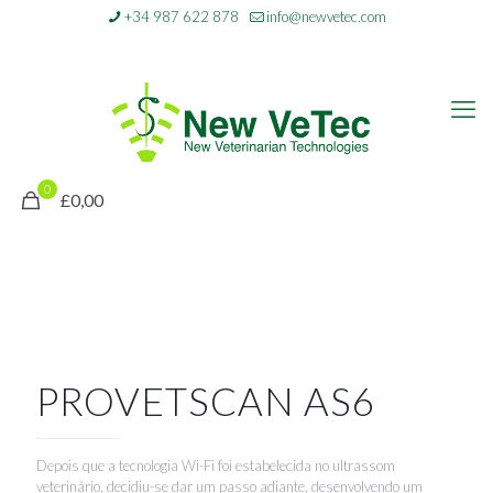
+34 987 622 878
info@newvetec.com
0
£0,00
PROVETSCAN AS6
Depois que a tecnologia Wi-Fi foi estabelecida no ultrassom
veterinário, decidiu-se dar um passo adiante, desenvolvendo um